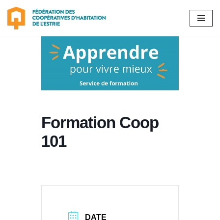
Aller
au
contenu
Formation Coop
101
DATE