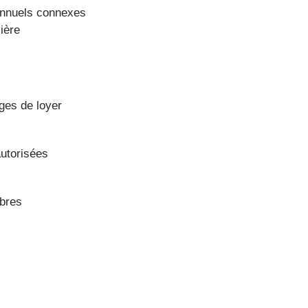
 annuels connexes
ière
ages de loyer
autorisées
mbres