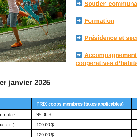
Soutien communa
Formation
Présidence et sec
Accompagnement 
coopératives d’habit
er janvier 2025
PRIX coops membres (taxes applicables)
ssemblée
95.00 $
x, etc.)
100.00 $
120.00 $