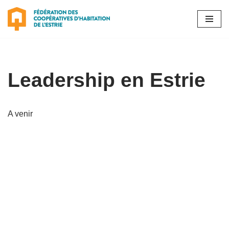
Aller
au
contenu
Leadership en Estrie
A venir